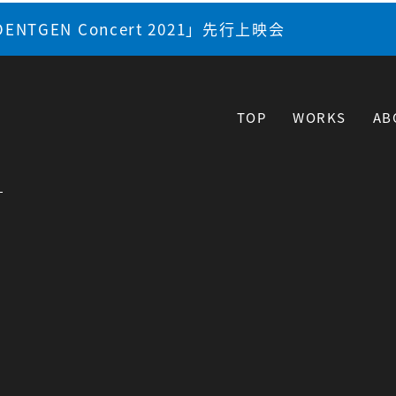
 ROENTGEN Concert 2021」先行上映会
TOP
WORKS
AB