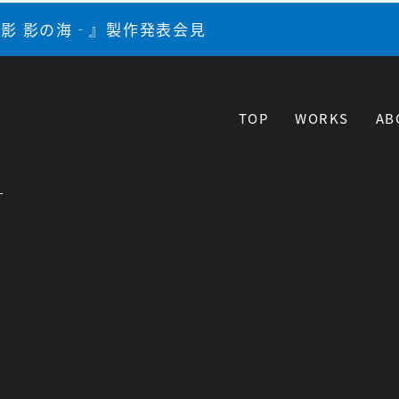
影 影の海‐』製作発表会見
TOP
WORKS
AB